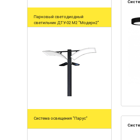
Систе
Парковый светодиодный
светильник ДТУ-02 M2 "Модерн2"
Система освещения "Парус"
Систе