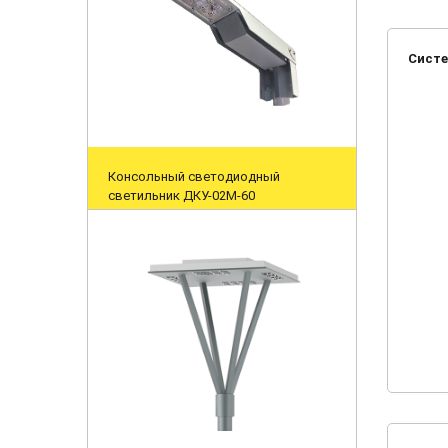
Систе
Консольный светодиодный
светильник ДКУ-02М-60