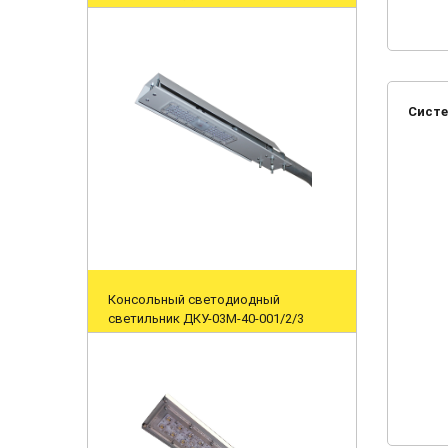
Систе
Консольный светодиодный
светильник ДКУ-03M-40-001/2/3