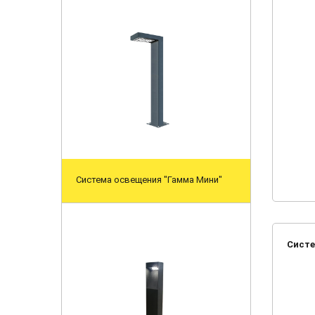
Система освещения "Гамма Мини"
Систе